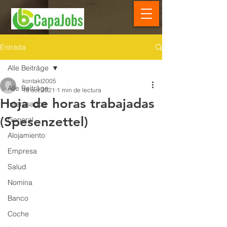
Entrada
Alle Beiträge
kontakt2005
Alle Beiträge
18 oct 2021
1 min de lectura
Hoja de horas trabajadas
Interesados
(Spesenzettel)
General
Alojamiento
Empresa
Salud
Nomina
Banco
Coche