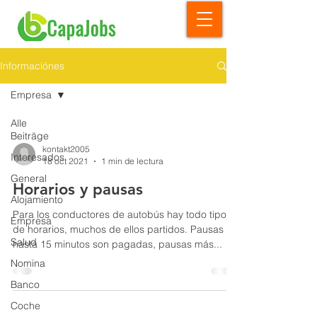
Informaciónes
Empresa
Alle
Beiträge
kontakt2005
Interesados
18 oct 2021
1 min de lectura
General
Horarios y pausas
Alojamiento
Para los conductores de autobús hay todo tipo
Empresa
de horarios, muchos de ellos partidos. Pausas de
Salud
hasta 15 minutos son pagadas, pausas más...
Nomina
Banco
Coche