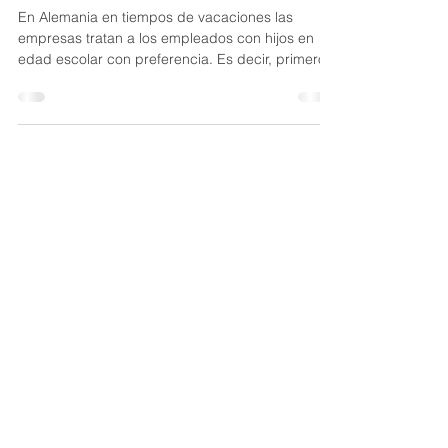
En Alemania en tiempos de vacaciones las
empresas tratan a los empleados con hijos en
edad escolar con preferencia. Es decir, primero...
kontakt2005
18 oct 2021
1 min de lectura
Contrato laboral en alemán y
una traducción resumida
Los contratos laborales de BBus son contratos
que se basan en el convenio colectivo entre BAP
y DGB-Zeitarbeit, la asociación de las...