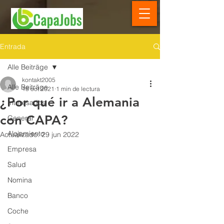
Entrada
Alle Beiträge
kontakt2005
Alle Beiträge
18 oct 2021
1 min de lectura
¿Por qué ir a Alemania
Interesados
con CAPA?
General
Alojamiento
Actualizado:
29 jun 2022
Empresa
Salud
Nomina
Banco
Coche